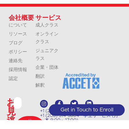
会社概要
サービス
について
成人クラス
リソース
オンライン
クラス
ブログ
ジュニアク
ポリシー
ラス
連絡先
企業・団体
採用情報
翻訳
認定
解釈
お
ク
見
Get in Touch to Enroll
ラ
+1 (208) 867-8011 - 受付（予約制）
+1 (208) 314-3804 - 学生サービス (月
逃
ス
～木 9:00～17:00)
サ
info@crlanguages.com
の
ブ