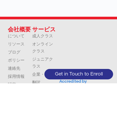
会社概要
サービス
について
成人クラス
リソース
オンライン
クラス
ブログ
ジュニアク
ポリシー
ラス
連絡先
Get in Touch to Enroll
企業・団体
採用情報
翻訳
認定
解釈
お
ク
見
ラ
+1 (208) 867-8011 - 受付（予約制）