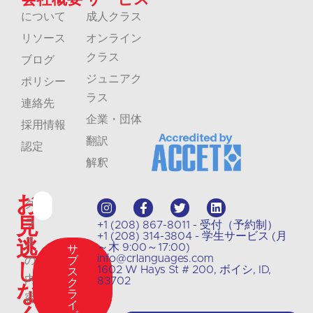
について
成人クラス
リソース
オンライン
クラス
ブログ
ジュニアク
ポリシー
ラス
連絡先
企業・団体
採用情報
翻訳
認定
解釈
お
ク
見
ラ
+1 (208) 867-8011 - 受付（予約制）
+1 (208) 314-3804 - 学生サービス (月
逃
ス
～木 9:00～17:00)
サ
info@crlanguages.com
の
ブ
し
1602 W Hays St # 200, ボイシ, ID,
ス
内
83702
ク
な
ラ
容
イ