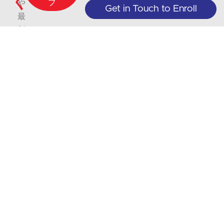
く
ブ
や
Get in Touch to Enroll
最
新
情
報
に
つ
い
て
は、
私
た
ち
の
ウ
ェ
ブ