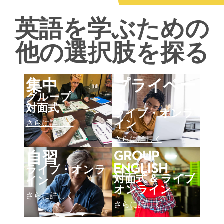
英語を学ぶための
他の選択肢を探る
集中
プライベー
ト
グループ
対面式
ライブ・オンラ
イン
さらに詳しく
さらに詳しく
自習
Group
English
ライブ・オンラ
対面式 & ライブ
イン
オンライン
さらに詳しく
さらに詳しく