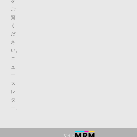
を
ご
覧
く
だ
さ
い。
ニ
ュ
ー
ス
レ
タ
ー
.
サイト