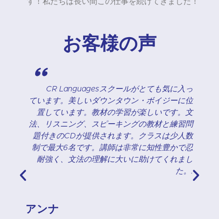
す！私たちは長い間この仕事を続けてきました！
お客様の声
"
わ
CR Languagesスクールがとても気に入っ
く
ています。美しいダウンタウン・ボイジーに位
た
置しています。教材の学習が楽しいです。文
に
法、リスニング、スピーキングの教材と練習問
英
題付きのCDが提供されます。クラスは少人数
場
制で最大6名です。講師は非常に知性豊かで忍
と
耐強く、文法の理解に大いに助けてくれまし
味
た。.
ボ
に
D
アンナ