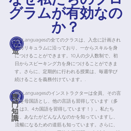
グラムが有効なの
か？
CR Languagesの全てのクラスは、入念に計画され
構
たカリキュラムに沿っており、一からスキルを身
造
につけることができます。10人の少人数制で、初
日からスピーキング力を身につけることができま
す。さらに、定期的に行われる授業は、毎週学び
続けることを義務付けています。.
CR Languagesのインストラクターは全員、その言
専
語を母国語とし、他の言語も習得しています（多
門
知
くは3、4カ国語を習得しています！）。私たち
識
は、あなたがどんな人なのかを知っていますし、
流暢になるための道筋も知っています。さらに、