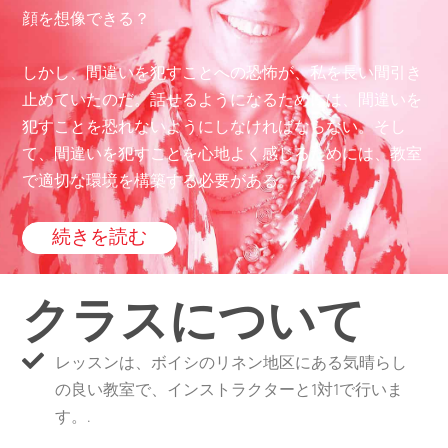
顔を想像できる？
しかし、間違いを犯すことへの恐怖が、私を長い間引き
止めていたのだ。話せるようになるためには、間違いを
犯すことを恐れないようにしなければならない。そし
て、間違いを犯すことを心地よく感じるためには、教室
で適切な環境を構築する必要がある。”
続きを読む
クラスについて
レッスンは、ボイシのリネン地区にある気晴らし
の良い教室で、インストラクターと1対1で行いま
す。.