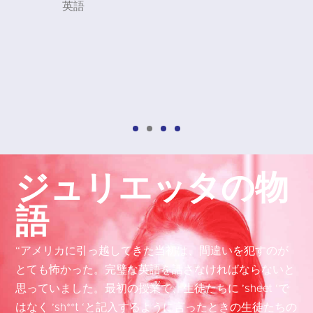
英語
ジュリエッタの物
語
“アメリカに引っ越してきた当初は、間違いを犯すのが
とても怖かった。完璧な英語を話さなければならないと
思っていました。最初の授業で、生徒たちに ’sheet ‘で
はなく ’sh**t ‘と記入するように言ったときの生徒たちの