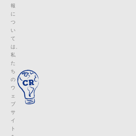
報
に
つ
い
て
は、
私
た
ち
の
ウ
ェ
ブ
サ
イ
ト