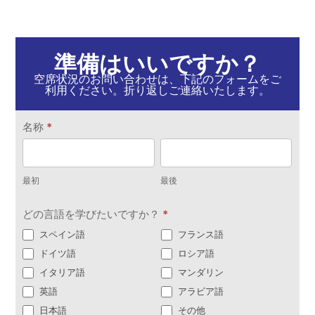
準備はいいですか？
空席状況のお問い合わせは、下記のフォームをご
利用ください。折り返しご連絡いたします。
お
名称
*
問
最
最
い
初
後
合
最初
最後
わ
どの言語を学びたいですか？
*
せ
スペイン語
フランス語
ドイツ語
ロシア語
イタリア語
マンダリン
英語
アラビア語
日本語
その他