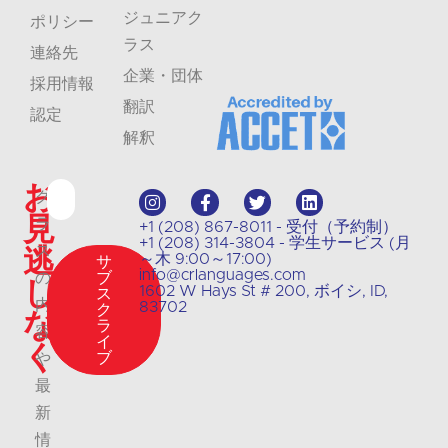
ジュニアク
ポリシー
ラス
連絡先
企業・団体
採用情報
翻訳
認定
解釈
お
ク
見
ラ
+1 (208) 867-8011 - 受付（予約制）
+1 (208) 314-3804 - 学生サービス (月
逃
ス
～木 9:00～17:00)
サ
info@crlanguages.com
の
ブ
し
1602 W Hays St # 200, ボイシ, ID,
ス
内
83702
ク
な
ラ
容
イ
く
ブ
や
最
新
情