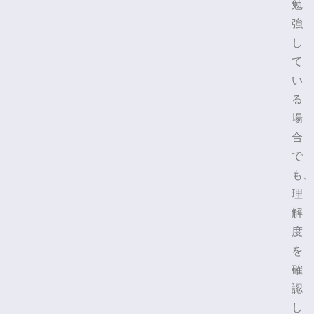
勉
強
し
て
い
る
場
合
で
も、
理
解
度
を
確
認
し