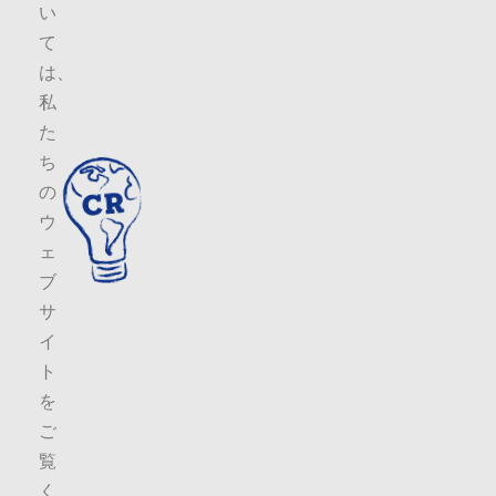
い
て
は、
私
た
ち
の
ウ
ェ
ブ
サ
イ
ト
を
ご
覧
く