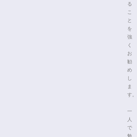
る
こ
と
を
強
く
お
勧
め
し
ま
す。
一
人
で
勉