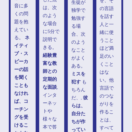
を、そ
生徒が
音に多
は、次
の言語
独学で
くの問
のよう
を話す
勉強す
題を抱
な場合
人と一
る場
えてい
に5分で
緒に使
合、次
る。
ネ
説明で
うこと
のよう
イティ
きる。
ほど満
なこと
ブ・ス
経験豊
足のい
がよく
ピーカ
富な教
くこと
ある。
ーの話
師との
はな
ミスを
を聞く
定期的
い。他
犯す
も
ことも
な面談
,
言語で
ちろん
なけれ
インタ
のつな
だ、,
彼
ば、コ
ーネッ
がりを
らは、
ーチン
トや
作るこ
自分た
グを受
様々な
とは、
ちが作
けるこ
本で答
すべて
ってい