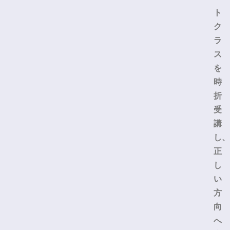
ト
ク
ラ
ス
を
時
折
受
講
し、
正
し
い
方
向
へ