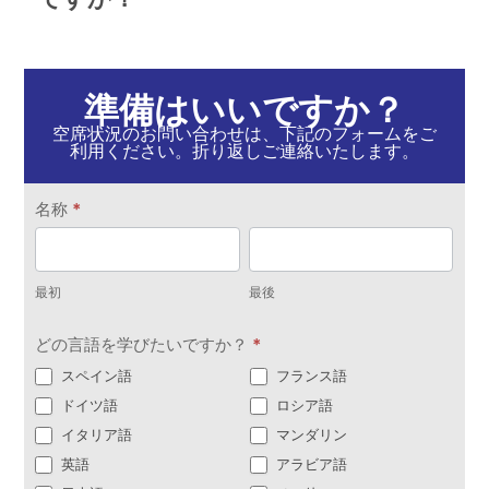
準備はいいですか？
空席状況のお問い合わせは、下記のフォームをご
利用ください。折り返しご連絡いたします。
お
名称
*
問
最
最
い
初
後
合
最初
最後
わ
どの言語を学びたいですか？
*
せ
スペイン語
フランス語
ドイツ語
ロシア語
イタリア語
マンダリン
英語
アラビア語