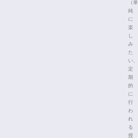
（単
純
に
楽
し
み
た
い、
定
期
的
に
行
わ
れ
る
授