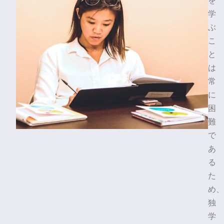
を
学
ぶ
こ
と
は
常
に
困
難
で
あ
る
た
め、
独
学