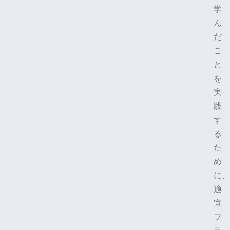
学
ん
だ
こ
と
を
実
践
す
る
た
め
に、
適
宜
フ