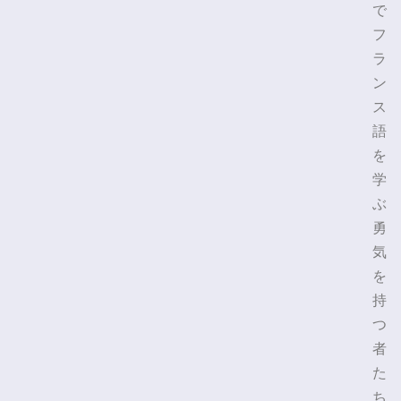
で
フ
ラ
ン
ス
語
を
学
ぶ
勇
気
を
持
つ
者
た
ち