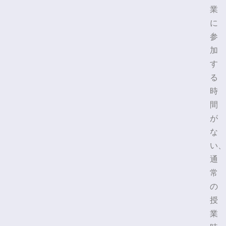
業
に
参
加
す
る
時
間
が
な
い、
通
常
の
授
業