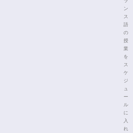
ラ
ン
ス
語
の
授
業
を
ス
ケ
ジ
ュ
ー
ル
に
入
れ