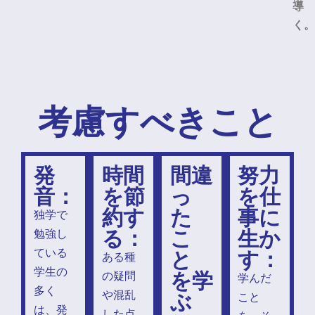
導
く。
考慮すべきこと
発
時間
間違
努力
音：
を節
っ
を仕
約す
た
事に
独学で
る：
こ
生か
勉強し
と
す：
ている
ある種
学生の
を学
の疑問
学んだ
多く
ぶ
や混乱
こと
は、発
した点