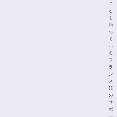
こ
と
を
勧
め
て
い
る。
フ
ラ
ン
ス
語
の
サ
ポ
ー