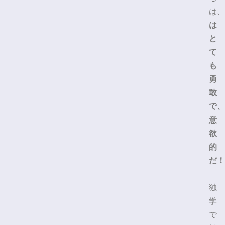
は、
は
と
て
も
勇
敢
で、
意
欲
的
だ！
独
学
で