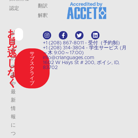
翻訳
認定
解釈
お
ク
見
ラ
+1 (208) 867-8011 - 受付（予約制）
+1 (208) 314-3804 - 学生サービス (月
逃
ス
～木 9:00～17:00)
サ
info@crlanguages.com
の
ブ
し
1602 W Hays St # 200, ボイシ, ID,
ス
内
83702
ク
な
ラ
容
イ
く
ブ
や
最
新
情
報
に
つ