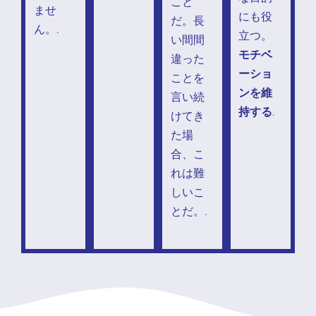
こと
ませ
にも役
だ。長
ん。.
立つ。
い間間
モチベ
違った
ーショ
ことを
ンを維
言い続
持する
.
けてき
た場
合、こ
れは難
しいこ
とだ。.