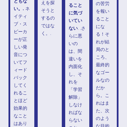
ともな
えを探
の苦労
ること
い。.
ネ
そうと
を報い
に気づ
イティ
するの
ること
いてい
ブ・ス
ではな
にな
ない
. .さ
ピーカ
く。.
る！そ
らに悪
ーが正
れが結
いの
しい発
局のと
は、間
音につ
ころ、
違いを
いてフ
最終的
内面化
ィード
なゴー
し、そ
バック
ルなの
れを
してく
だか
「学習
れるこ
ら。こ
解除」
とほど
れはま
しなけ
効果的
た、次
ればな
なこと
のよう
らない
はあり
な目的