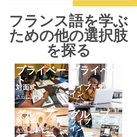
フランス語を学ぶ
ための他の選択肢
を探る
プライベー
プライベー
ト
ト
対面式
ライブ・オンラ
イン
さらに詳しく
さらに詳しく
グループ
グループ
対面式
ライブ・オンラ
イン
さらに詳しく