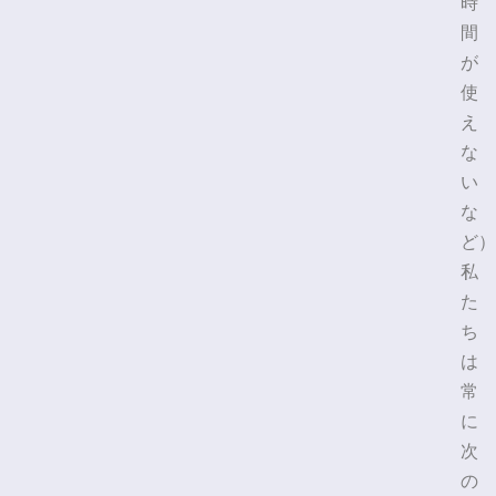
時
間
が
使
え
な
い
な
ど）
私
た
ち
は
常
に
次
の