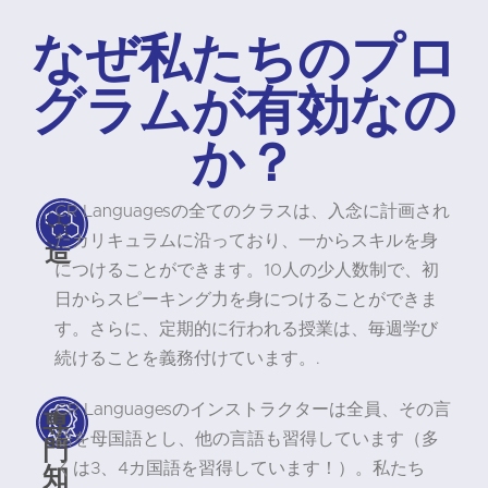
なぜ私たちのプロ
グラムが有効なの
か？
CR Languagesの全てのクラスは、入念に計画され
構
たカリキュラムに沿っており、一からスキルを身
造
につけることができます。10人の少人数制で、初
日からスピーキング力を身につけることができま
す。さらに、定期的に行われる授業は、毎週学び
続けることを義務付けています。.
CR Languagesのインストラクターは全員、その言
専
語を母国語とし、他の言語も習得しています（多
門
知
くは3、4カ国語を習得しています！）。私たち