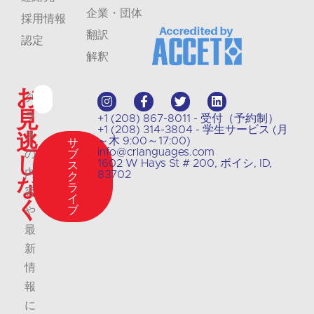
企業・団体
採用情報
翻訳
認定
解釈
お
ク
見
ラ
+1 (208) 867-8011 - 受付（予約制）
+1 (208) 314-3804 - 学生サービス (月
逃
ス
～木 9:00～17:00)
サ
info@crlanguages.com
の
ブ
し
1602 W Hays St # 200, ボイシ, ID,
ス
内
83702
ク
な
ラ
容
イ
く
ブ
や
最
新
情
報
に