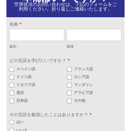
空席状況のお問い合わせは、下記のフォームをご
利用ください。折り返しご連絡いたします。
お
名称
*
問
最
最
い
初
後
合
最初
最後
わ
どの言語を学びたいですか？
*
せ
スペイン語
フランス語
ドイツ語
ロシア語
イタリア語
マンダリン
英語
アラビア語
日本語
その他
その言語を勉強したことはありますか？
*
はい
いいえ