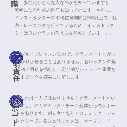
識
は、あなたがどんな人なのかを知っていますし、
流暢になるための道筋も知っています。さらに、
インストラクターの平均在籍期間は5年以上で、社
内トレーニングも行っているため、インストラク
ターは良いクラスの教え方を熟知しています。.
グループレッスンなので、クラスメートをがっ
説
かりさせることはありません。各レッスンの最
明
責
初に宿題を添削し、定期的な小テストで重要な
任
トピックを確実に理解します。.
あなたは一人ではありません！クラスメートがい
サ
ますし、アカデミック・チーム全体からのサポー
ポ
ー
トもあります。創立者でありアカデミック・ディ
ト
レクターであるジュリエッタは、オープン・ド