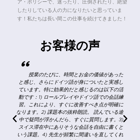
ア・ポリシーで、迷ったり、圧倒されたり、絶望
したりしている人の力になりたいと思っていま
す！私たちは長い間この仕事を続けてきました！
お客様の声
"
く
授業のたびに、時間とお金の価値があった
な
と感じ、さらにドイツ語が身についたと実感し
目
ています。特に効果的だと感じるのは以下の活
く
動です：1) ロールプレイやドイツ語での会話練
な
習。これにより、すぐに改善すべき点が明確に
！
なります。2) 課題本の抜粋朗読。 読んでいる途
中で疑問が浮かんだら、すぐに質問します。3)
スイス滞在中にありそうな会話を自由に書くと
いう課題。4) 先生が頻繁に間違いを直してくれ