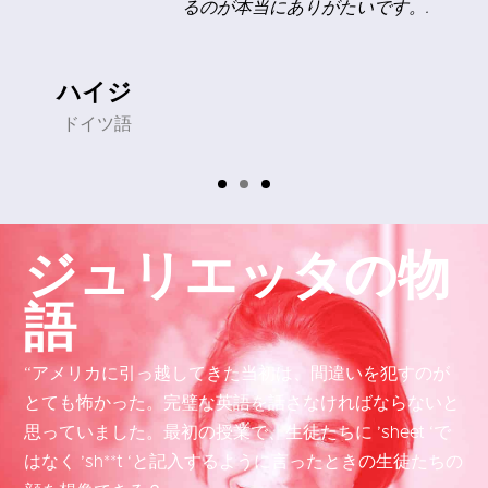
るのが本当にありがたいです。.
ハイジ
ドイツ語
ジュリエッタの物
語
“アメリカに引っ越してきた当初は、間違いを犯すのが
とても怖かった。完璧な英語を話さなければならないと
思っていました。最初の授業で、生徒たちに ’sheet ‘で
はなく ’sh**t ‘と記入するように言ったときの生徒たちの