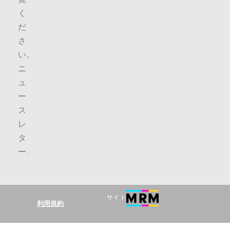
く
だ
さ
い。
ニ
ュ
ー
ス
レ
タ
ー
.
サイト
利用規約