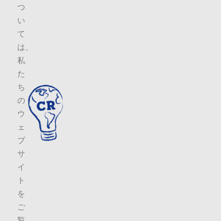
つ
い
て
は、
私
た
ち
の
ウ
ェ
ブ
サ
イ
ト
を
ご
覧