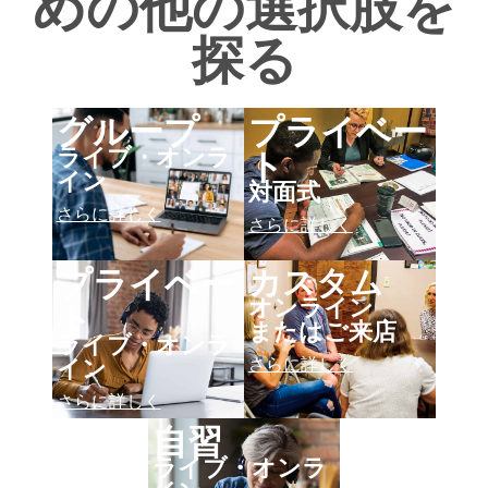
めの他の選択肢を
探る
グループ
プライベー
ト
ライブ・オンラ
イン
対面式
さらに詳しく
さらに詳しく
カスタム
プライベー
ト
オンライン
またはご来店
ライブ・オンラ
さらに詳しく
イン
さらに詳しく
自習
ライブ・オンラ