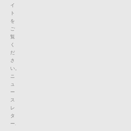
イ
ト
を
ご
覧
く
だ
さ
い。
ニ
ュ
ー
ス
レ
タ
ー
.