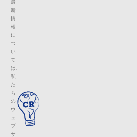
最
新
情
報
に
つ
い
て
は、
私
た
ち
の
ウ
ェ
ブ
サ