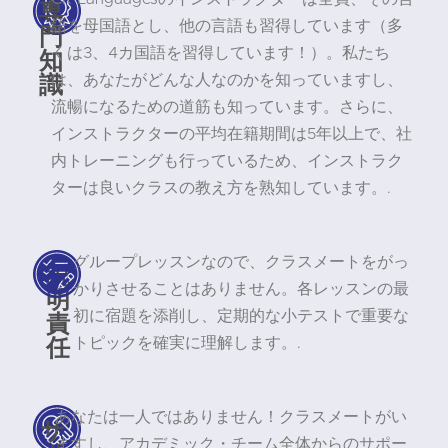
専
語を母国語とし、他の言語も習得しています（多
門
知
くは3、4カ国語を習得しています！）。私たち
識
は、あなたがどんな人なのかを知っていますし、
流暢になるための道筋も知っています。さらに、
インストラクターの平均在籍期間は5年以上で、社
内トレーニングも行っているため、インストラク
ターは良いクラスの教え方を熟知しています。.
グループレッスンなので、クラスメートをがっ
説
かりさせることはありません。各レッスンの最
明
責
初に宿題を添削し、定期的な小テストで重要な
任
トピックを確実に理解します。.
あなたは一人ではありません！クラスメートがい
サ
ますし、アカデミック・チーム全体からのサポー