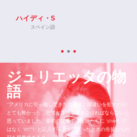
。
ハイディ・S
スペイン語
ジュリエッタの物
語
“アメリカに引っ越してきた当初は、間違いを犯すのが
とても怖かった。完璧な英語を話さなければならないと
思っていました。最初の授業で、生徒たちに ’sheet ‘で
はなく ’sh**t ‘と記入するように言ったときの生徒たちの