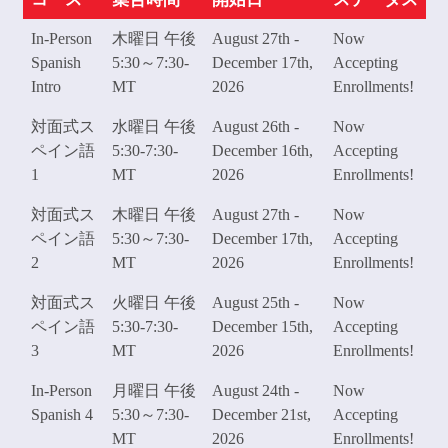
In-Person
木曜日 午後
August 27th -
Now
Spanish
5:30～7:30-
December 17th,
Accepting
Intro
MT
2026
Enrollments!
対面式ス
水曜日 午後
August 26th -
Now
ペイン語
5:30-7:30-
December 16th,
Accepting
1
MT
2026
Enrollments!
対面式ス
木曜日 午後
August 27th -
Now
ペイン語
5:30～7:30-
December 17th,
Accepting
2
MT
2026
Enrollments!
対面式ス
火曜日 午後
August 25th -
Now
ペイン語
5:30-7:30-
December 15th,
Accepting
3
MT
2026
Enrollments!
In-Person
月曜日 午後
August 24th -
Now
Spanish 4
5:30～7:30-
December 21st,
Accepting
MT
2026
Enrollments!