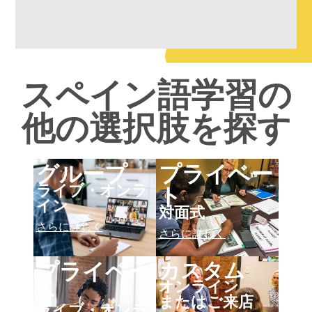
スペイン語学習の
他の選択肢を探す
グループ
プライベー
ト
ライブ・オンラ
イン
対面式
さらに詳しく
さらに詳しく
カスタム
プライベー
ト
オンライン
またはご来店
ライブ・オンラ