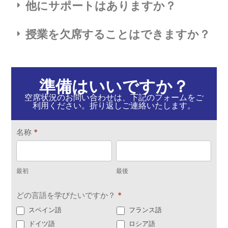
他にサポートはありますか？
授業を欠席することはできますか？
準備はいいですか？
空席状況のお問い合わせは、下記のフォームをご
利用ください。折り返しご連絡いたします。
お
名称
*
問
最
最
い
初
後
合
最初
最後
わ
どの言語を学びたいですか？
*
せ
スペイン語
フランス語
ドイツ語
ロシア語