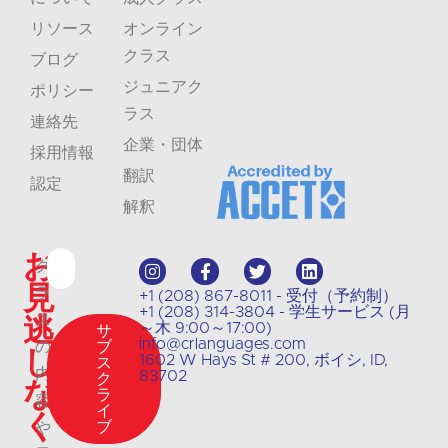
リソース
オンライン
クラス
ブログ
ジュニアク
ポリシー
ラス
連絡先
企業・団体
採用情報
翻訳
認定
解釈
お
ク
見
ラ
+1 (208) 867-8011 - 受付（予約制）
+1 (208) 314-3804 - 学生サービス (月
逃
ス
～木 9:00～17:00)
サ
info@crlanguages.com
の
ブ
し
1602 W Hays St # 200, ボイシ, ID,
ス
内
83702
ク
な
ラ
容
イ
く
ブ
や