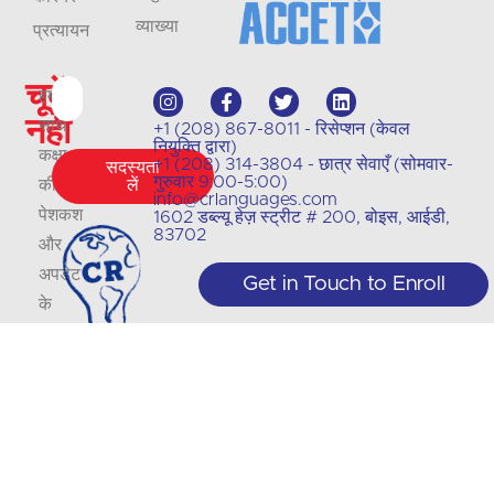
व्याख्या
प्रत्यायन
चूकें
हमारे
नहीं
साथ
+1 (208) 867-8011 - रिसेप्शन (केवल
नियुक्ति द्वारा)
कक्षा
+1 (208) 314-3804 - छात्र सेवाएँ (सोमवार-
सदस्यता
गुरुवार 9:00-5:00)
की
लें
info@crlanguages.com
पेशकश
1602 डब्ल्यू हेज़ स्ट्रीट # 200, बोइस, आईडी,
83702
और
अपडेट
Get in Touch to Enroll
के
बारे
में
सूचित
रहें
न्यूजलैटर
.