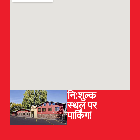
नि:शुल्क
स्थल पर
पार्किंग!