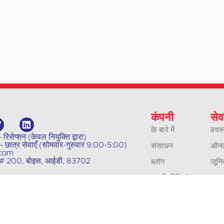
कंपनी
सेव
के बारे में
वयस्
सेप्शन (केवल नियुक्ति द्वारा)
ात्र सेवाएँ (सोमवार-गुरुवार 9:00-5:00)
संसाधन
ऑनला
.com
्रीट # 200, बोइस, आईडी, 83702
ब्लॉग
जूनि
हमारी नीतियां
व्य
संपर्क
अनुव
करियर
व्याख