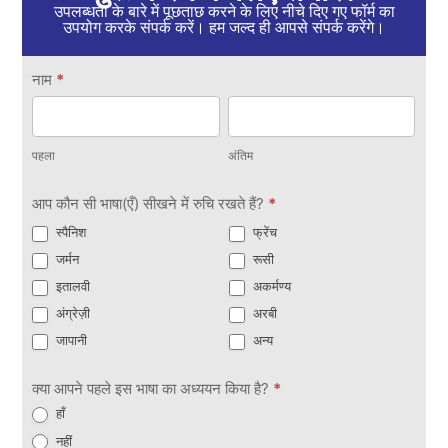
उपलब्धता के बारे में पूछताछ करने के लिए नीचे दिए गए फॉर्म का
उपयोग करके संपर्क करें। हम जल्द ही आपसे संपर्क करेंगे।
संपर्क
नाम
*
में
पहला
अंतिम
रहो
पहला
अंतिम
आप कौन सी भाषा(एँ) सीखने में रुचि रखते हैं?
*
स्पैनिश
फ्रेंच
जर्मन
रूसी
इतालवी
अकर्मण्य
अंग्रेज़ी
अरबी
जापानी
अन्य
क्या आपने पहले इस भाषा का अध्ययन किया है?
*
हाँ
नहीं