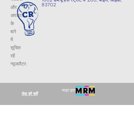
83702
और
अपडेट
के
बारे
में
सूचित
रहें
न्यूजलैटर
.
साइट द्वारा
सेवा की शर्तें