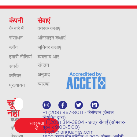
कंपनी
सेवाएं
के बारे में
वयस्क कक्षाएं
संसाधन
ऑनलाइन कक्षाएं
ब्लॉग
जूनियर कक्षाएं
हमारी नीतियां
व्यवसाय और
संगठन
संपर्क
अनुवाद
करियर
व्याख्या
प्रत्यायन
चूकें
हमारे
नहीं
साथ
+1 (208) 867-8011 - रिसेप्शन (केवल
नियुक्ति द्वारा)
कक्षा
+1 (208) 314-3804 - छात्र सेवाएँ (सोमवार-
सदस्यता
गुरुवार 9:00-5:00)
की
लें
info@crlanguages.com
पेशकश
1602 डब्ल्यू हेज़ स्ट्रीट # 200, बोइस, आईडी,