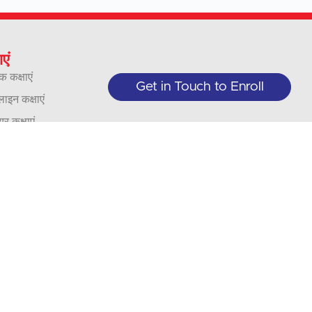
ाएं
क कक्षाएं
Get in Touch to Enroll
इन कक्षाएं
यर कक्षाएं
वसाय और संगठन
ाद
्या