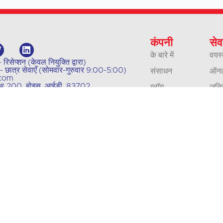
कंपनी
सेव
के बारे में
वयस्
सेप्शन (केवल नियुक्ति द्वारा)
ात्र सेवाएँ (सोमवार-गुरुवार 9:00-5:00)
संसाधन
ऑनला
.com
्रीट # 200, बोइस, आईडी, 83702
ब्लॉग
जूनि
हमारी नीतियां
व्य
संपर्क
अनुव
करियर
व्याख
प्रत्यायन