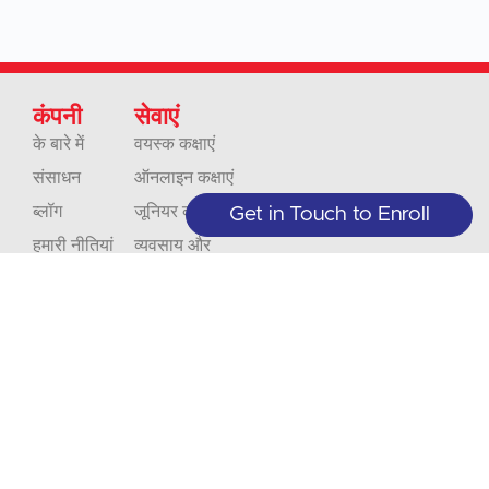
कंपनी
सेवाएं
के बारे में
वयस्क कक्षाएं
संसाधन
ऑनलाइन कक्षाएं
ब्लॉग
जूनियर कक्षाएं
Get in Touch to Enroll
हमारी नीतियां
व्यवसाय और
संगठन
संपर्क
अनुवाद
करियर
व्याख्या
प्रत्यायन
चूकें
हमारे
नहीं
साथ
+1 (208) 867-8011 - रिसेप्शन (केवल
नियुक्ति द्वारा)
कक्षा
+1 (208) 314-3804 - छात्र सेवाएँ (सोमवार-
सदस्यता