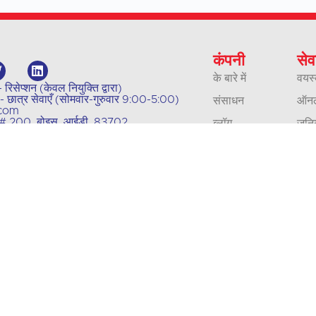
कंपनी
सेव
के बारे में
वयस्
सेप्शन (केवल नियुक्ति द्वारा)
ात्र सेवाएँ (सोमवार-गुरुवार 9:00-5:00)
संसाधन
ऑनला
.com
्रीट # 200, बोइस, आईडी, 83702
ब्लॉग
जूनि
हमारी नीतियां
व्य
संपर्क
अनुव
करियर
व्याख
प्रत्यायन