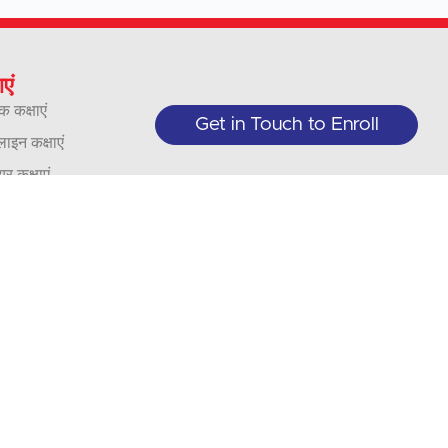
ाएं
क कक्षाएं
Get in Touch to Enroll
इन कक्षाएं
यर कक्षाएं
वसाय और संगठन
ाद
्या