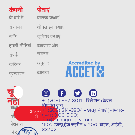
कंपनी
सेवाएं
के बारे में
वयस्क कक्षाएं
संसाधन
ऑनलाइन कक्षाएं
ब्लॉग
जूनियर कक्षाएं
हमारी नीतियां
व्यवसाय और
संगठन
संपर्क
अनुवाद
करियर
व्याख्या
प्रत्यायन
चूकें
हमारे
नहीं
साथ
+1 (208) 867-8011 - रिसेप्शन (केवल
नियुक्ति द्वारा)
कक्षा
+1 (208) 314-3804 - छात्र सेवाएँ (सोमवार-
सदस्यता
गुरुवार 9:00-5:00)
की
लें
info@crlanguages.com
पेशकश
1602 डब्ल्यू हेज़ स्ट्रीट # 200, बोइस, आईडी,
83702
और