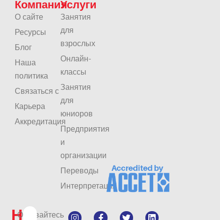
Компания
Услуги
О сайте
Занятия
для
Ресурсы
взрослых
Блог
Онлайн-
Наша
классы
политика
Занятия
Связаться с
для
Карьера
юниоров
Аккредитация
Предприятия
и
организации
Переводы
Интерпретация
Не
Оставайтесь