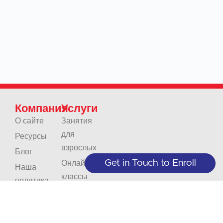
Компания
Услуги
О сайте
Занятия
для
Ресурсы
взрослых
Блог
Get in Touch to Enroll
Онлайн-
Наша
классы
политика
Занятия
Связаться с
для
Карьера
юниоров