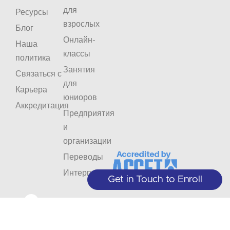
для
Ресурсы
взрослых
Блог
Онлайн-
Наша
классы
политика
Занятия
Связаться с
для
Карьера
юниоров
Аккредитация
Предприятия
и
организации
Переводы
Интерпретация
Get in Touch to Enroll
Не
Оставайтесь
пропустите
в
+1 (208) 867-8011 - Приемная
(только по предварительной записи)