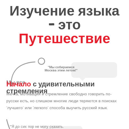
Изучение языка
- это
Путешествие
"Мы собираемся
Москва этим летом!"
Начало
с удивительными
Мы все
стремления
Мечта, мотивация и стремление свободно говорить по-
русски есть, но слишком многие люди теряются в поисках
‘лучшего’ или ‘легкого’ способа выучить русский язык.
"Я до сих пор не могу сказать.