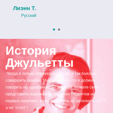
Лиэнн Т.
Русский
История
Джульетты
“Когда я только переехала в США, я так боялась
совершить ошибки. Мне казалось, что я должна
говорить на идеальном английском. Можете себе
представить выражение лиц моих студентов на
первых занятиях, когда я просила их заполнить ’sh**t‘,
а не ’sheet‘?