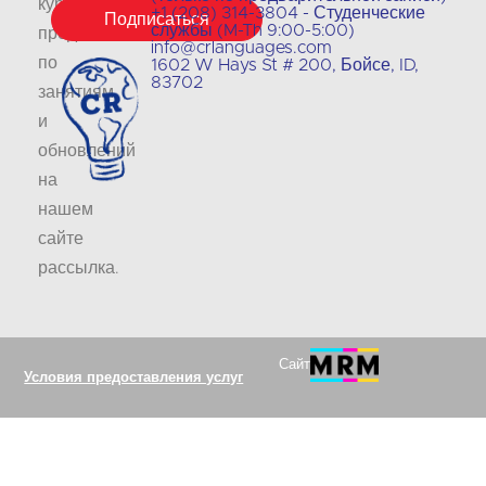
курсе
+1 (208) 314-3804 - Студенческие
Подписаться
службы (M-Th 9:00-5:00)
предложений
info@crlanguages.com
по
1602 W Hays St # 200, Бойсе, ID,
83702
занятиям
и
обновлений
на
нашем
сайте
рассылка
.
Сайт
Условия предоставления услуг