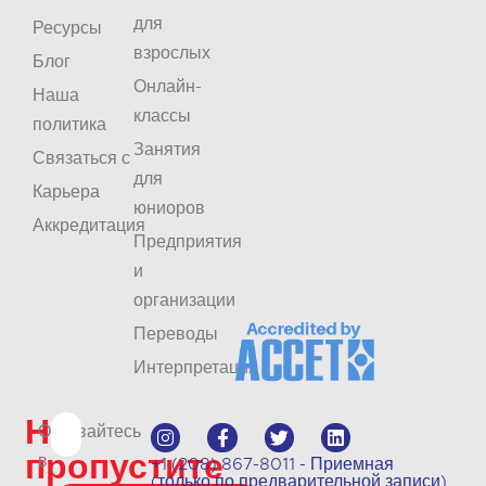
для
Ресурсы
взрослых
Блог
Онлайн-
Наша
классы
политика
Занятия
Связаться с
для
Карьера
юниоров
Аккредитация
Предприятия
и
организации
Переводы
Интерпретация
Не
Оставайтесь
пропустите
в
+1 (208) 867-8011 - Приемная
(только по предварительной записи)