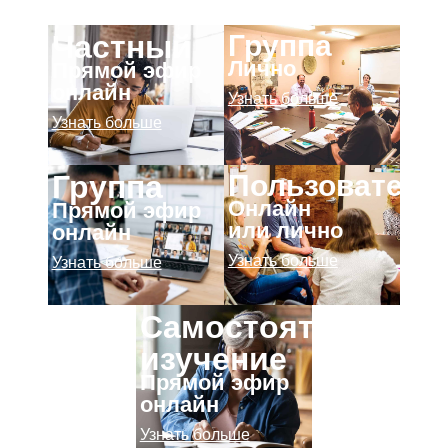
Группа
Частный
Лично
Прямой эфир
онлайн
Узнать больше
Узнать больше
Пользователь
Группа
Онлайн
Прямой эфир
или лично
онлайн
Узнать больше
Узнать больше
Самостоятельное
изучение
Прямой эфир
онлайн
Узнать больше