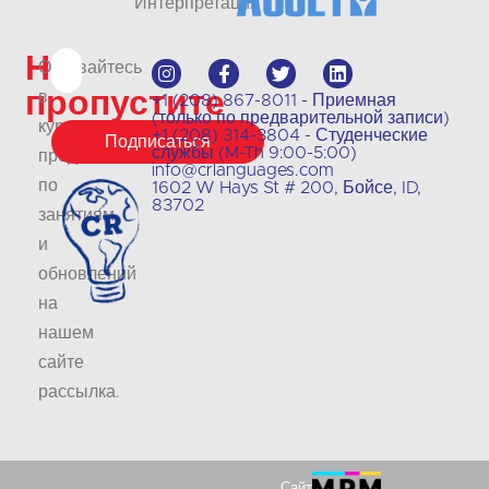
Интерпретация
Не
Оставайтесь
пропустите
в
+1 (208) 867-8011 - Приемная
(только по предварительной записи)
курсе
+1 (208) 314-3804 - Студенческие
Подписаться
службы (M-Th 9:00-5:00)
предложений
info@crlanguages.com
по
1602 W Hays St # 200, Бойсе, ID,
83702
занятиям
и
обновлений
на
нашем
сайте
рассылка
.
Сайт