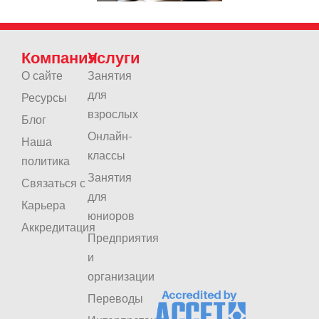
Компания
Услуги
О сайте
Занятия
для
Ресурсы
взрослых
Блог
Онлайн-
Наша
классы
политика
Занятия
Связаться с
для
Карьера
юниоров
Аккредитация
Предприятия
и
организации
Переводы