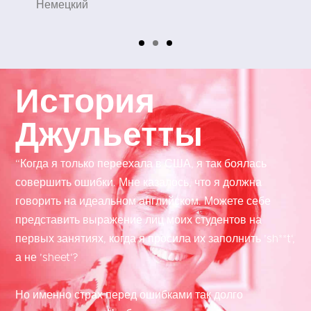
Немецкий
История
Джульетты
“Когда я только переехала в США, я так боялась
совершить ошибки. Мне казалось, что я должна
говорить на идеальном английском. Можете себе
представить выражение лиц моих студентов на
первых занятиях, когда я просила их заполнить ’sh**t‘,
а не ’sheet‘?
Но именно страх перед ошибками так долго