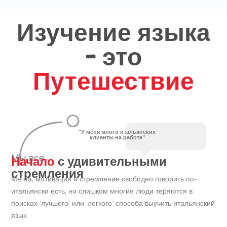
Изучение языка
- это
Путешествие
"У меня много итальянских
клиенты на работе"
Начало
с удивительными
Мы все
стремления
Мечта, мотивация и стремление свободно говорить по-
итальянски есть, но слишком многие люди теряются в
поисках ‘лучшего’ или ‘легкого’ способа выучить итальянский
язык.