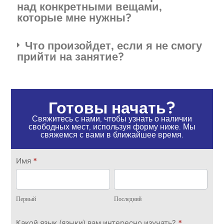
над конкретными вещами,
которые мне нужны?
Что произойдет, если я не смогу
прийти на занятие?
Готовы начать?
Свяжитесь с нами, чтобы узнать о наличии
свободных мест, используя форму ниже. Мы
свяжемся с вами в ближайшее время.
Свяжитесь
Имя
*
с нами
Первый
Последний
Первый
Последний
Какой язык (языки) вам интересно изучать?
*