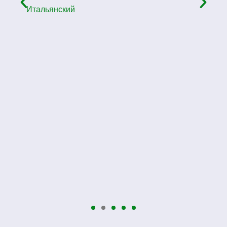
,
Итальянский
е
,
я
е
.