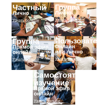
Группа
Частный
Лично
Лично
Узнать больше
Узнать больше
Пользователь
Группа
Онлайн
Прямой эфир
или лично
онлайн
Узнать больше
Узнать больше
Самостоятельное
изучение
Прямой эфир
онлайн
Узнать больше