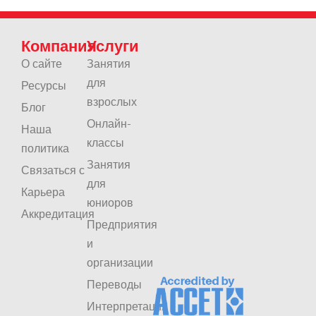
Компания
Услуги
О сайте
Занятия
для
Ресурсы
взрослых
Блог
Онлайн-
Наша
классы
политика
Занятия
Связаться с
для
Карьера
юниоров
Аккредитация
Предприятия
и
организации
Переводы
Интерпретация