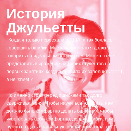
История
Джульетты
“Когда я только переехала в США, я так боялась
совершить ошибки. Мне казалось, что я должна
говорить на идеальном английском. Можете себе
представить выражение лиц моих студентов на
первых занятиях, когда я просила их заполнить ’sh**t‘,
а не ’sheet‘?
Но именно страх перед ошибками так долго
сдерживал меня. Чтобы научиться говорить, нам
должно быть комфортно делать ошибки. А чтобы
чувствовать себя комфортно, делая ошибки, нам
нужно создать правильную обстановку в классе”.”