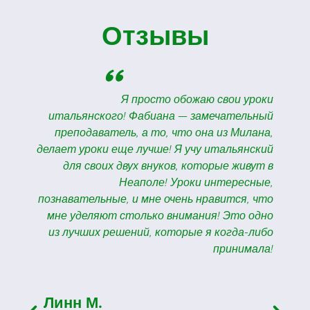
Отзывы
"
л
Я просто обожаю свои уроки
,
итальянского! Фабиана — замечательный
е
преподаватель, а то, что она из Милана,
о
делает уроки еще лучше! Я учу итальянский
а
для своих двух внуков, которые живут в
с
Неаполе! Уроки интересные,
а
познавательные, и мне очень нравится, что
н
мне уделяют столько внимания! Это одно
а
из лучших решений, которые я когда-либо
м
принимала!
я
и
а
Линн М.