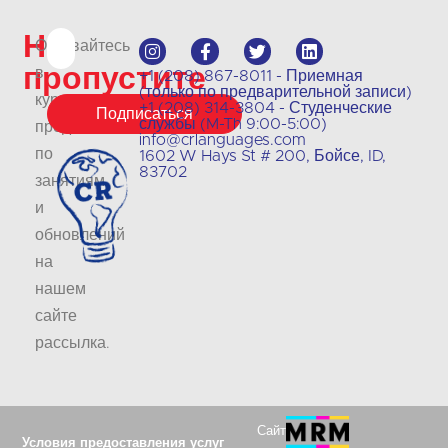
Не
Оставайтесь
пропустите
в
+1 (208) 867-8011 - Приемная
(только по предварительной записи)
курсе
+1 (208) 314-3804 - Студенческие
Подписаться
службы (M-Th 9:00-5:00)
предложений
info@crlanguages.com
по
1602 W Hays St # 200, Бойсе, ID,
83702
занятиям
и
обновлений
на
нашем
сайте
рассылка
.
Сайт
Условия предоставления услуг