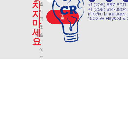
치
업
+1 (208) 867-8
+1 (208) 314-38
지
제
info@crlanguages
구
1602 W Hays St #
공
독
마
및
세
업
요
데
이
트
에
대
한
최
신
정
보
를
받