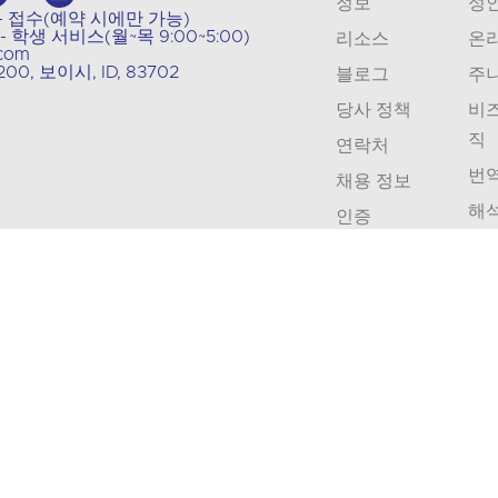
정보
성
011 - 접수(예약 시에만 가능)
04 - 학생 서비스(월~목 9:00~5:00)
리소스
온
.com
 200, 보이시, ID, 83702
블로그
주
당사 정책
비즈
직
연락처
번
채용 정보
해
인증