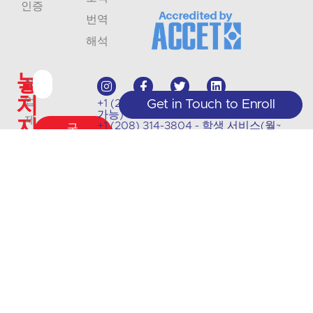
인증
번역
해석
놓
수
치
업
+1 (208) 867-8011 - 접수(예약 시에만
Get in Touch to Enroll
가능)
지
제
+1 (208) 314-3804 - 학생 서비스(월~
구
목 9:00~5:00)
공
독
마
info@crlanguages.com
및
1602 W Hays St # 200, 보이시, ID,
세
83702
업
요
데
이
트
에
대
한
최